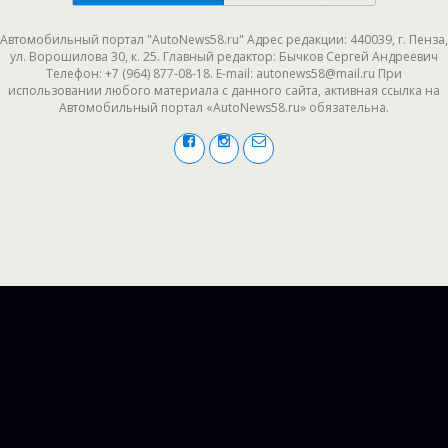
Автомобильный портал "AutoNews58.ru" Адрес редакции: 440039, г. Пенза,
ул. Ворошилова 30, к. 25. Главный редактор: Бычков Сергей Андреевич
Телефон: +7 (964) 877-08-18. E-mail: autonews58@mail.ru При
использовании любого материала с данного сайта, активная ссылка на
Автомобильный портал «AutoNews58.ru» обязательна.