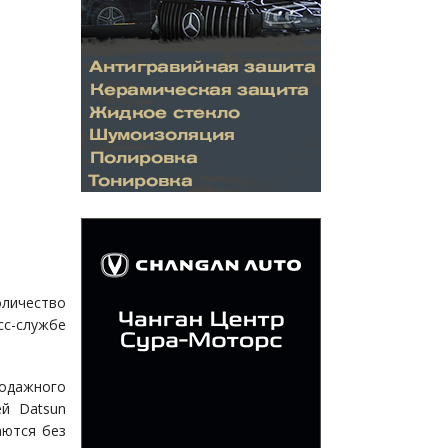
оличество
сс-службе
одажного
ей Datsun
аются без