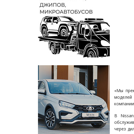
«Мы прек
моделей 
компании
В Nissa
обслужив
через ди