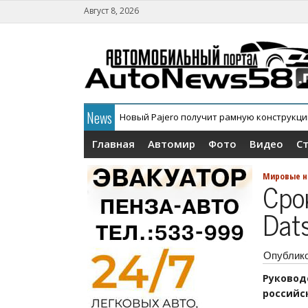
Август 8, 2026
News
Новый Pajero получит рамную конструкц
В России официально дебютировал кросс
Главная
Автомир
Фото
Видео
С
Мировые н
Сро
Dat
Опублик
Руковод
российс