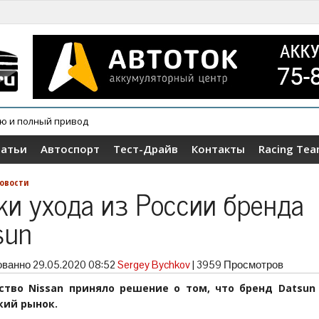
ию и полный привод
овер Wey V9X
татьи
Автоспорт
Тест-Драйв
Контакты
Racing Te
овости
ки ухода из России бренда
sun
ованно
29.05.2020 08:52
Sergey Bychkov
|
3959 Просмотров
ство Nissan приняло решение о том, что бренд Datsun
кий рынок.