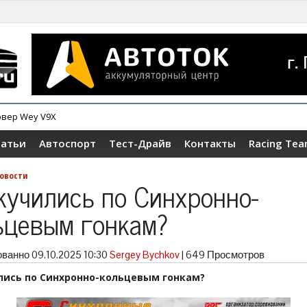
овер Wey V9X
татьи
Автоспорт
Тест-Драйв
Контакты
Racing Te
овости
кучились по Синхронно-
ьцевым гонкам?
ованно
09.10.2025 10:30
Sergey Bychkov
|
649 Просмотров
лись по Синхронно-кольцевым гонкам?