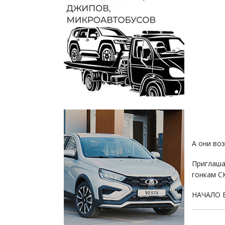
А они воз
Приглаш
гонкам С
НАЧАЛО 