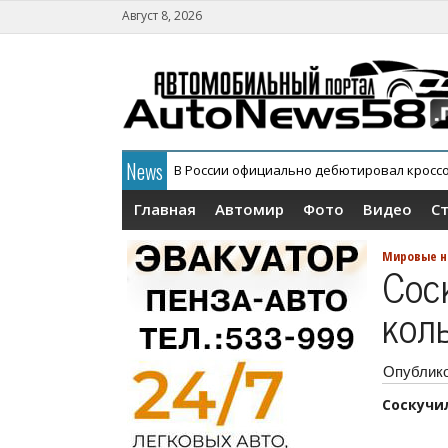
Август 8, 2026
News
В России официально дебютировал кросс
Главная
Автомир
Фото
Видео
С
Мировые н
Сос
кол
Опублик
Соскучи