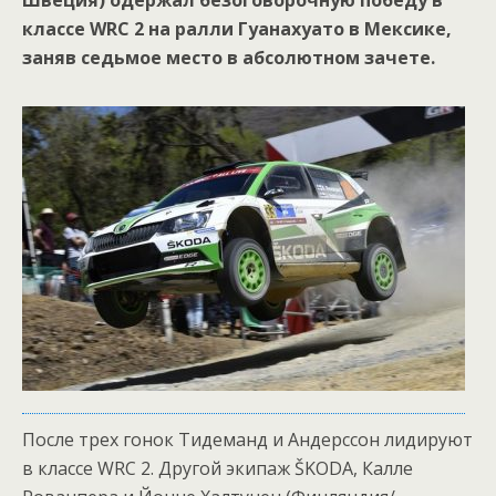
Швеция) одержал безоговорочную победу в
классе WRC 2 на ралли Гуанахуато в Мексике,
заняв седьмое место в абсолютном зачете.
После трех гонок Тидеманд и Андерссон лидируют
в классе WRC 2. Другой экипаж ŠKODA, Калле