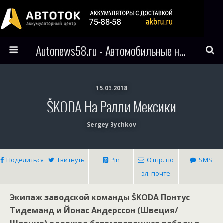
Autonews58.ru - Автомобильные новости Пензы и всего мира
15.03.2018
ŠKODA На Ралли Мексики
Sergey Bychkov
Поделиться
Твитнуть
Pin
Отпр. по
SMS
эл. почте
Экипаж заводской команды ŠKODA Понтус
Тидеманд и Йонас Андерссон (Швеция/