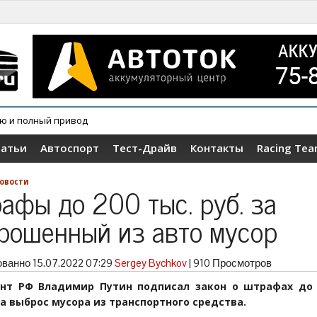
ию и полный привод
овер Wey V9X
татьи
Автоспорт
Тест-Драйв
Контакты
Racing Te
овости
афы до 200 тыс. руб. за
рошенный из авто мусор
ованно
15.07.2022 07:29
Sergey Bychkov
|
910 Просмотров
нт РФ Владимир Путин подписал закон о штрафах до 
за выброс мусора из транспортного средства.