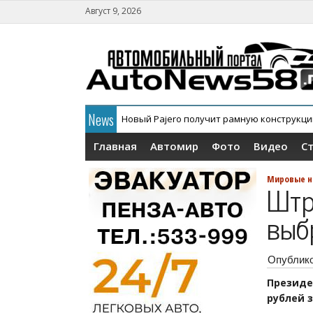
Август 9, 2026
News
Новый Pajero получит рамную конструкц
В России официально дебютировал кросс
Главная
Автомир
Фото
Видео
С
Мировые н
Штр
выб
Опублик
Президе
рублей 