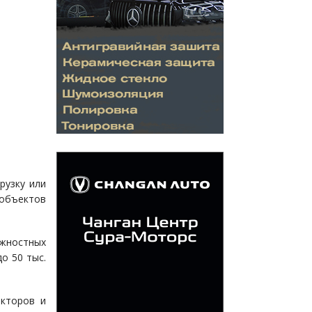
рузку или
 объектов
лжностных
о 50 тыс.
акторов и