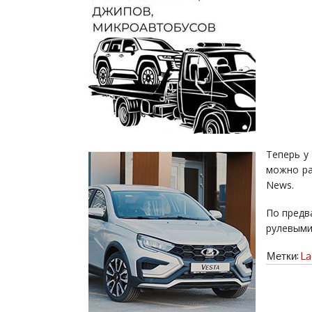
Теперь у
можно ра
News.
По предв
рулевыми
Метки:
La