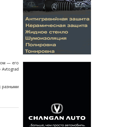
дом — его
 Avtograd
к разными