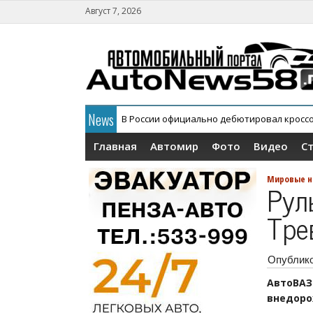
Август 7, 2026
News
В России официально дебютировал кросс
Главная
Автомир
Фото
Видео
С
Мировые н
Рул
Тре
Опублик
АвтоВА
внедорож