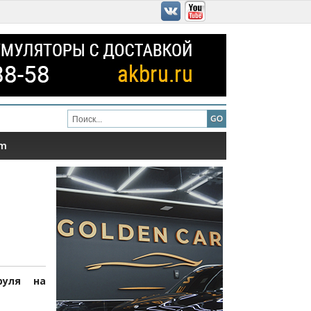
am
руля на