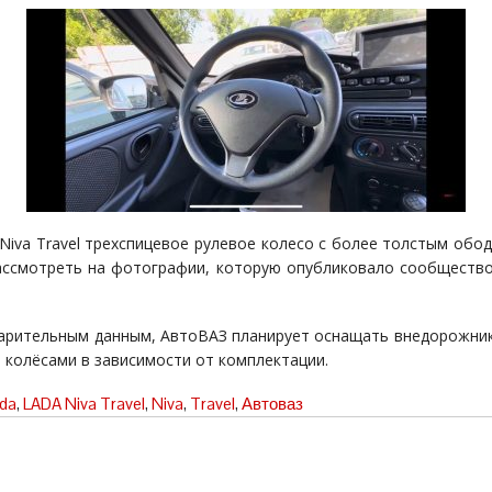
 Niva Travel трехспицевое рулевое колесо с более толстым обо
ссмотреть на фотографии, которую опубликовало сообщество
арительным данным, АвтоВАЗ планирует оснащать внедорожни
 колёсами в зависимости от комплектации.
da
,
LADA Niva Travel
,
Niva
,
Travel
,
Автоваз