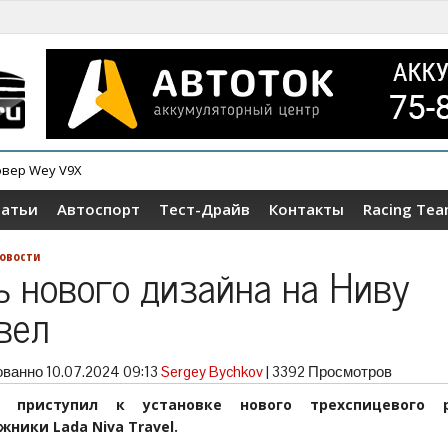
овер Wey V9X
татьи
Автоспорт
Тест-Драйв
Контакты
Racing Te
овости
ь нового дизайна на Ниву
вел
ованно
10.07.2024 09:13
Sergey Bychkov
|
3392 Просмотров
З приступил к установке нового трехспицевого 
ники Lada Niva Travel.