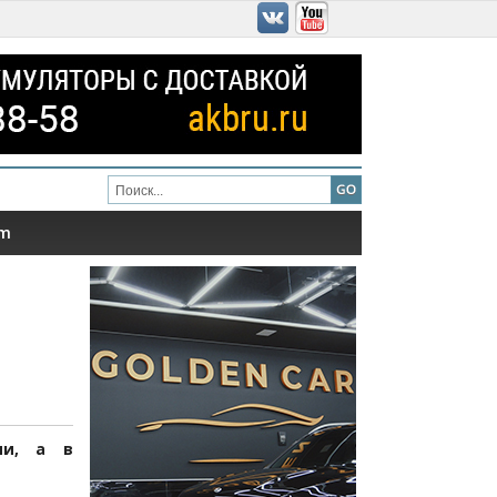
am
ии, а в