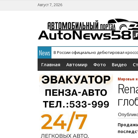
Август 7, 2026
News
В России официально дебютировал кросс
АГР официально снял с конвейера кроссов
Главная
Автомир
Фото
Видео
С
Мировые н
Rena
гло
Опублик
Продаж
последст