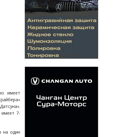
но имеет
Трайбера»
Датсуна».
 имеет 7-
р на один