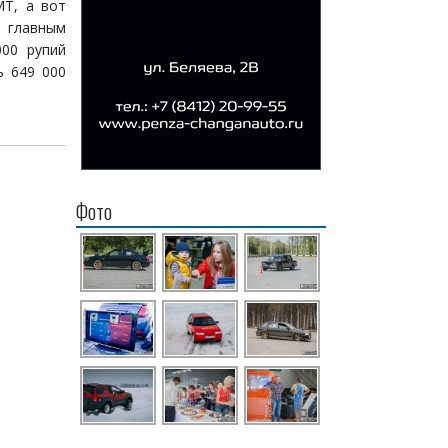
MT, а вот
 главным
000 рупий
ь 649 000
Фото