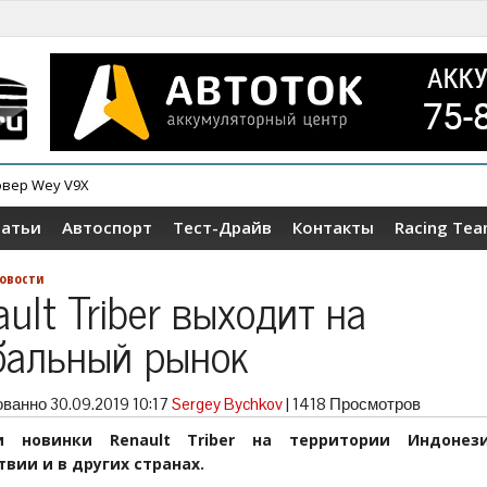
овер Wey V9X
ер Tenet T4
татьи
Автоспорт
Тест-Драйв
Контакты
Racing Te
овости
ult Triber выходит на
бальный рынок
ованно
30.09.2019 10:17
Sergey Bychkov
|
1418 Просмотров
и новинки Renault Triber на территории Индонез
вии и в других странах.