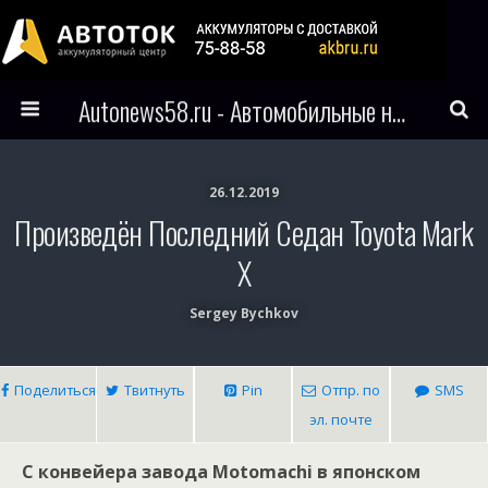
Autonews58.ru - Автомобильные новости Пензы и всего мира
26.12.2019
Произведён Последний Седан Toyota Mark
X
Sergey Bychkov
Поделиться
Твитнуть
Pin
Отпр. по
SMS
эл. почте
С конвейера завода Motomachi в японском