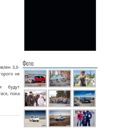
Фото
влен 3,0-
торого не
и будут
ace, пока