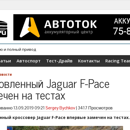
ию и полный привод
татьи
Автоспорт
Тест-Драйв
Контакты
Racing Te
овости
овленный Jaguar F-Pace
ечен на тестах
ованно
13.09.2019 09:21
Sergey Bychkov
|
3417 Просмотров
нный кроссовер Jaguar F-Pace впервые замечен на тестах.