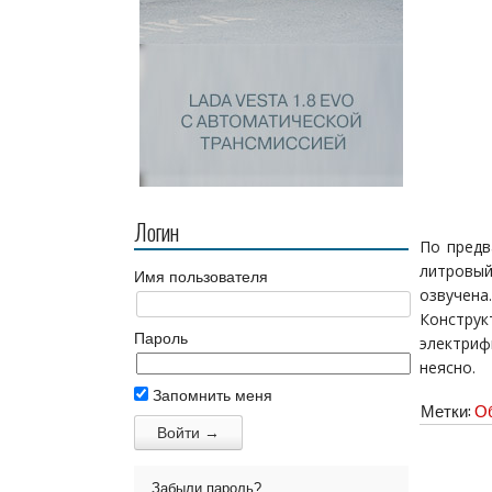
Логин
По предв
литровый
Имя пользователя
озвучена.
Констр
Пароль
электриф
неясно.
Запомнить меня
Метки:
Об
Забыли пароль?