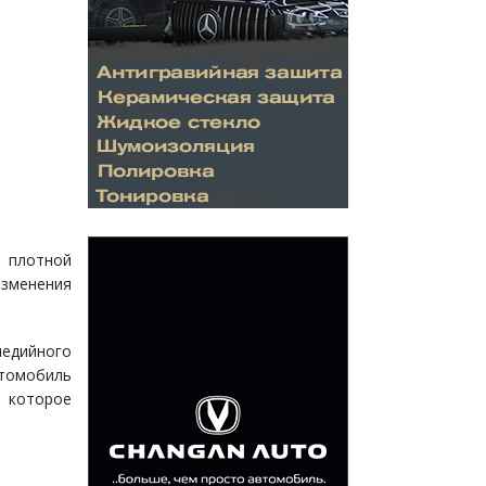
а плотной
изменения
едийного
томобиль
 которое