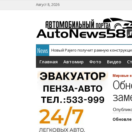
Август 8, 2026
News
Новый Pajero получит рамную конструкц
Главная
Автомир
Фото
Видео
С
Мировые н
Обн
зам
Опублик
Обновле