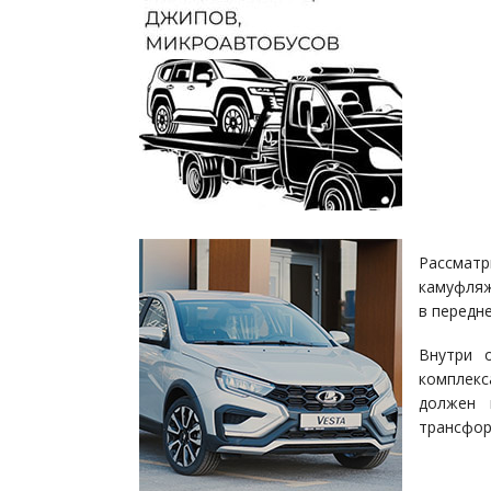
Рассматр
камуфляж
в передн
Внутри 
комплек
должен 
трансфор