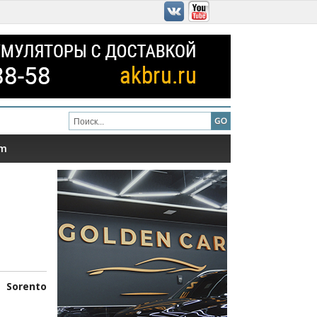
am
 Sorento