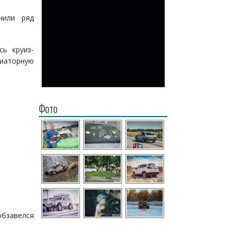
чили ряд
сь круиз-
диаторную
Фото
обзавелся