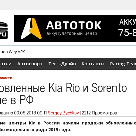
овер Wey V9X
татьи
Автоспорт
Тест-Драйв
Контакты
Racing Te
овости
овленные Kia Rio и Sorento
me в РФ
ованно
03.08.2018 09:11
Sergey Bychkov
|
2212 Просмотров
ие центры Kia в России начали продажи обновленных
Rio модельного ряда 2019 года.