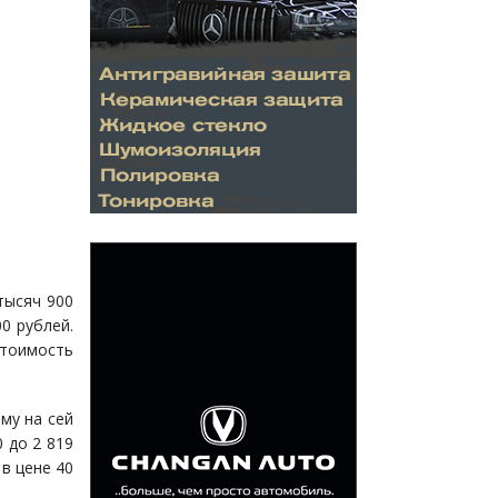
тысяч 900
0 рублей.
тоимость
му на сей
 до 2 819
в цене 40