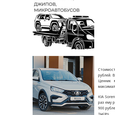
Стоимост
рублей. 
Ценник 
максимал
KIA Sore
раз ему 
900 рубл
тысяч.