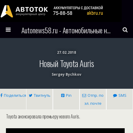
Autonews58.ru - Автомобильные новости Пензы и всего мира
27.02.2018
Новый Toyota Auris
Sergey Bychkov
Поделиться
Твитнуть
Pin
Отпр. по
SMS
эл. почте
Toyota анонсировала премьеру нового Auris.