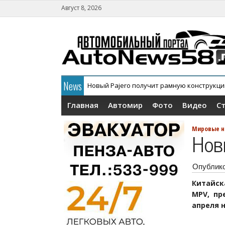
Август 8, 2026
News
Новый Pajero получит рамную конструкц
В России официально дебютировал кросс
Главная
Автомир
Фото
Видео
С
Мировые н
Нов
Опублик
Китайск
MPV, пр
апреля 