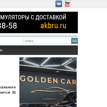
am
уального
оится 25