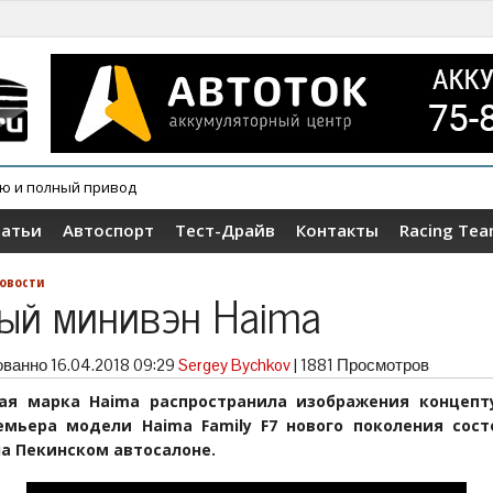
ию и полный привод
овер Wey V9X
татьи
Автоспорт
Тест-Драйв
Контакты
Racing Te
овости
ый минивэн Haima
ованно
16.04.2018 09:29
Sergey Bychkov
|
1881 Просмотров
ая марка Haima распространила изображения концепт
емьера модели Haima Family F7 нового поколения сост
на Пекинском автосалоне.