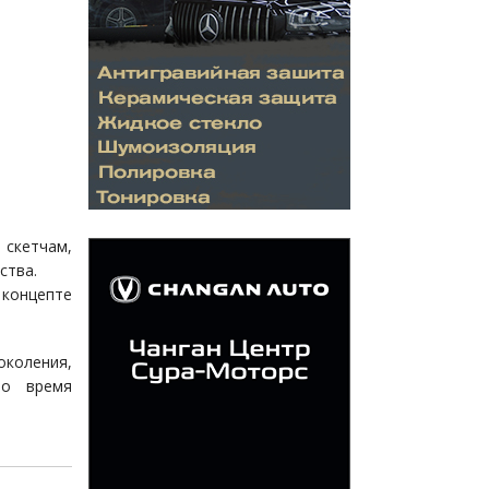
 скетчам,
ства.
 концепте
околения,
во время