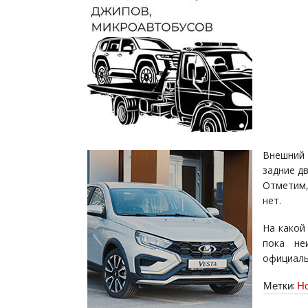
Внешний 
задние д
Отметим,
нет.
На какой
пока не
официаль
Метки:
Но