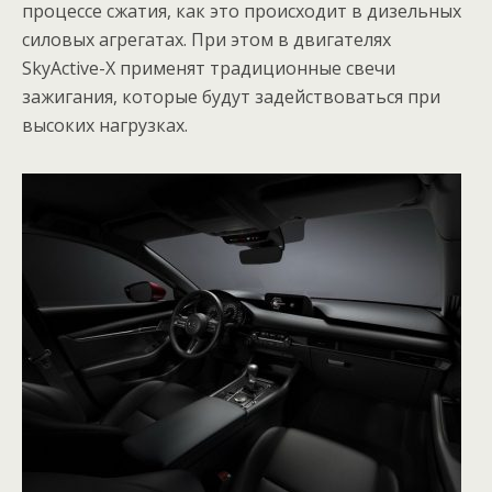
процессе сжатия, как это происходит в дизельных
силовых агрегатах. При этом в двигателях
SkyActive-X применят традиционные свечи
зажигания, которые будут задействоваться при
высоких нагрузках.