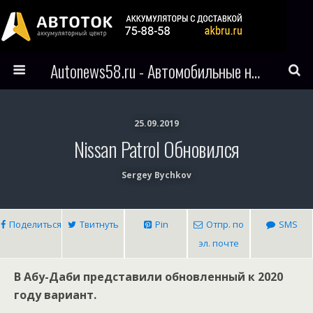
Autonews58.ru - Автомобильные новости Пензы и всего мира
25.09.2019
Nissan Patrol Обновился
Sergey Bychkov
Поделиться
Твитнуть
Pin
Отпр. по
SMS
эл. почте
В Абу-Даби представили обновленный к 2020
году вариант.