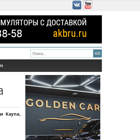
am
a
и Kayna,