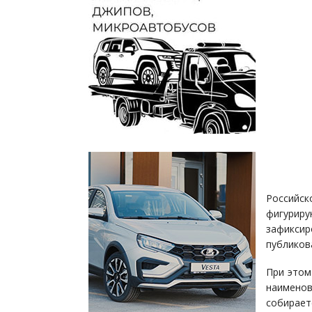
Российск
фигурир
зафикси
публиков
При этом
наименов
собирает