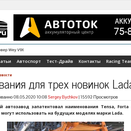
овер Wey V9X
ер Tenet T4
татьи
Автоспорт
Тест-Драйв
Контакты
Racing Te
овости
вания для трех новинок Lad
ованно
08.05.2020 10:08
Sergey Bychkov
|
15592 Просмотров
й автозавод запатентовал наименования Tensa, Forta 
 могут использовать на будущих моделях марки Lada.