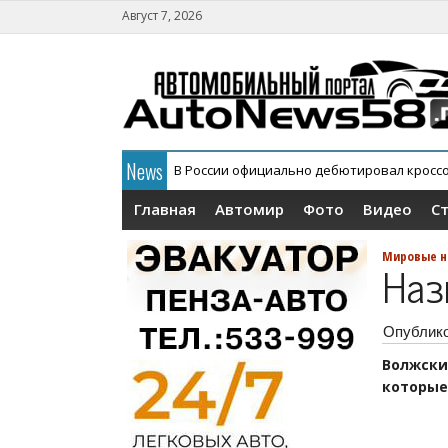
Август 7, 2026
News
В России официально дебютировал кросс
АГР официально снял с конвейера кроссов
Главная
Автомир
Фото
Видео
С
Мировые н
Наз
Опублик
Волжски
которые