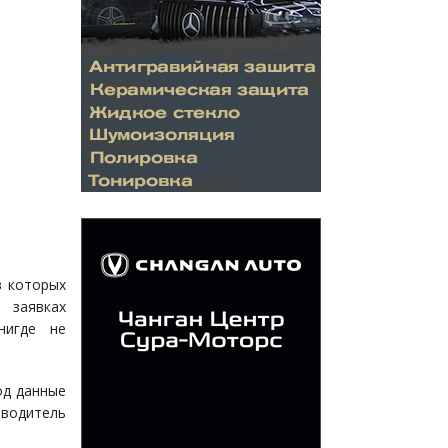
в которых
 заявках
нигде не
од данные
зводитель