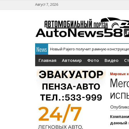
Август 7, 2026
News
Новый Pajero получит рамную конструкц
В России официально дебютировал кросс
Главная
Автомир
Фото
Видео
С
Мировые н
Mer
исп
Опублик
Компани
данный м