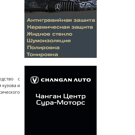
одство с
 кузова и
сического