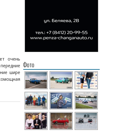
ет очень
Фото
передние
дние шире
окомощная