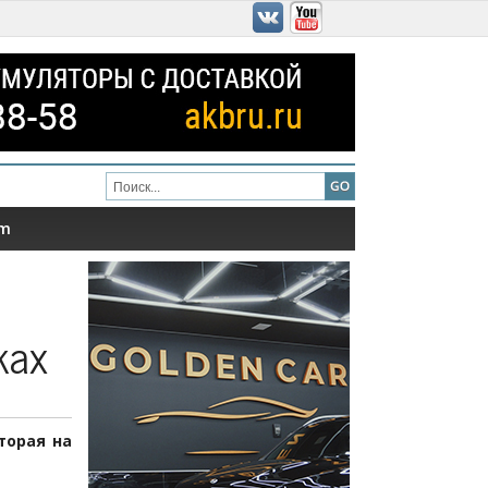
am
ках
торая на