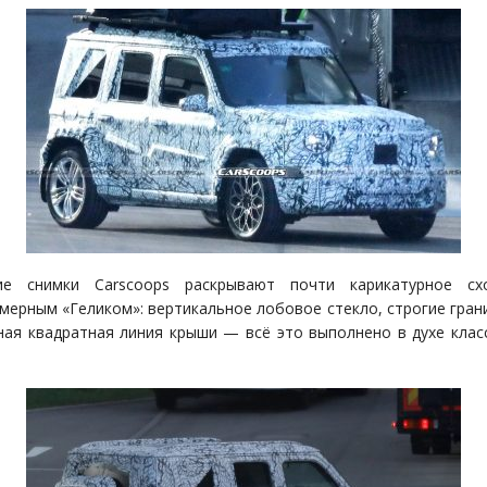
ие снимки Carscoops раскрывают почти карикатурное сх
мерным «Геликом»: вертикальное лобовое стекло, строгие грани
ная квадратная линия крыши — всё это выполнено в духе клас