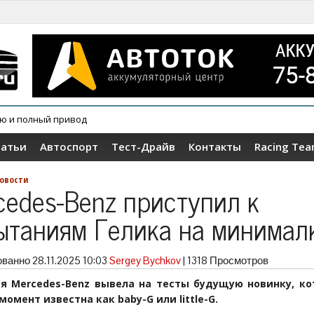
ию и полный привод
овер Wey V9X
татьи
Автоспорт
Тест-Драйв
Контакты
Racing Te
овости
cedes-Benz приступил к
ытаниям Гелика на минимал
ованно
28.11.2025 10:03
Sergey Bychkov
|
1318 Просмотров
я Mercedes-Benz вывела на тесты будущую новинку, ко
омент известна как baby-G или little-G.