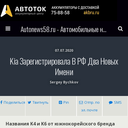
Autonews58.ru - Автомобильные новости Пензы и всего мира
07.07.2020
Kia Зарегистрировала В РФ Два Новых
Имени
Sergey Bychkov
Поделиться
Твитнуть
Pin
Отпр. по
SMS
эл. почте
Названия K4 и K6 от южнокорейского бренда