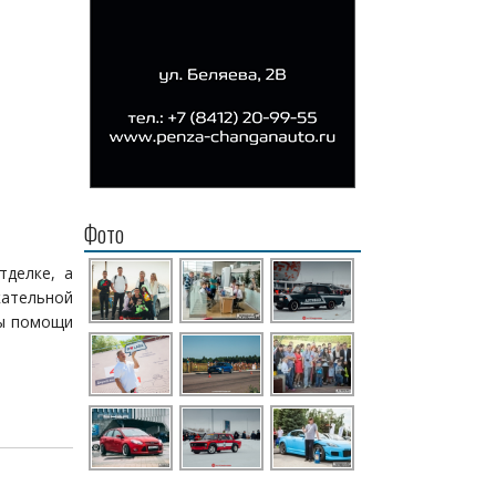
Фото
тделке, а
ательной
мы помощи