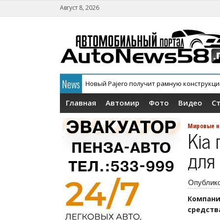
Август 8, 2026
News
Новый Pajero получит рамную конструкц
В России официально дебютировал кросс
Главная
Автомир
Фото
Видео
С
Мировые н
Kia
для
Опублик
Компан
средства