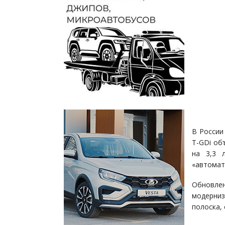
В России
T-GDi об
на 3,3 
«автомат
Обновле
модерниз
полоска,