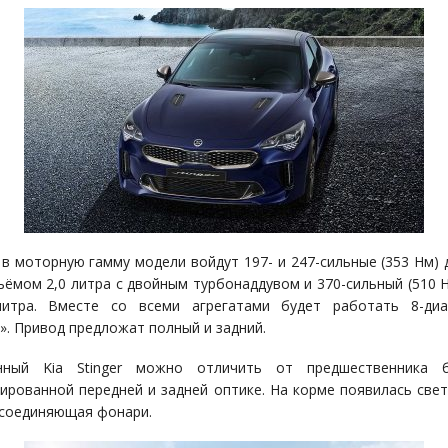
 в моторную гамму модели войдут 197- и 247-сильные (353 Нм) 
ъёмом 2,0 литра с двойным турбонаддувом и 370-сильный (510 
литра. Вместе со всеми агрегатами будет работать 8-диа
». Привод предложат полный и задний.
нный Kia Stinger можно отличить от предшественника б
ированной передней и задней оптике. На корме появилась све
 соединяющая фонари.