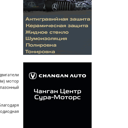
двигатели
Нм) мотор
пазонный
лагодаря
тодиодная