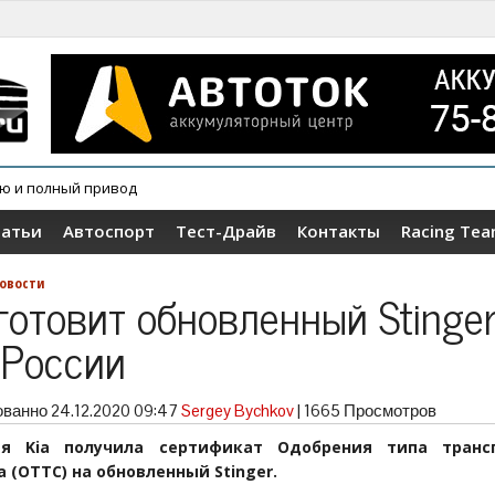
ию и полный привод
овер Wey V9X
татьи
Автоспорт
Тест-Драйв
Контакты
Racing Te
овости
 готовит обновленный Stinge
 России
ованно
24.12.2020 09:47
Sergey Bychkov
|
1665 Просмотров
ия Kia получила сертификат Одобрения типа трансп
 (ОТТС) на обновленный Stinger.