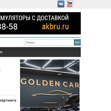
am
r
ортного