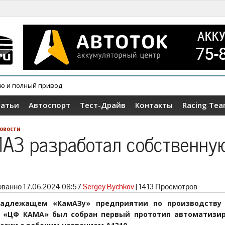
ию и полный привод
овер Wey V9X
татьи
Автоспорт
Тест-Драйв
Контакты
Racing Te
овости
АЗ разработал собственну
П
ованно
17.06.2024 08:57
Sergey Bychkov
|
1413 Просмотров
надлежащем «КамАЗу» предприятии по производству 
 «ЦФ КАМА» был собран первый прототип автоматизи