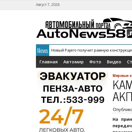
Август 7, 2026
News
Новый Pajero получит рамную конструкц
В России официально дебютировал кросс
Главная
Автомир
Фото
Видео
С
Мировые н
КАМ
АК
Опублик
На при
передач