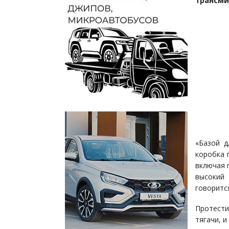
трансми
«Базой д
коробка 
включая 
высокий 
говоритс
Протести
тягачи, 