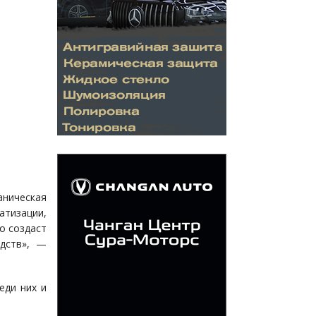
аническая
атизации,
о создаст
едств», —
еди них и