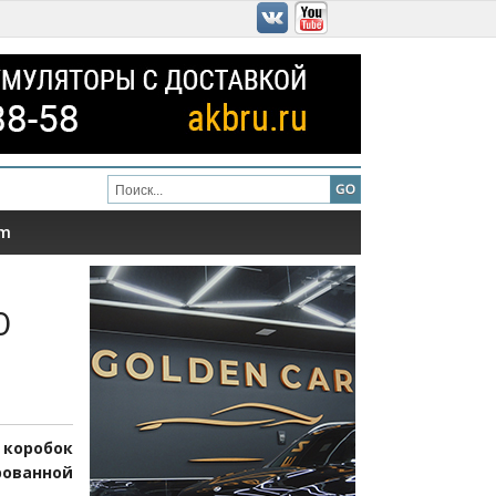
am
ю
коробок
рованной