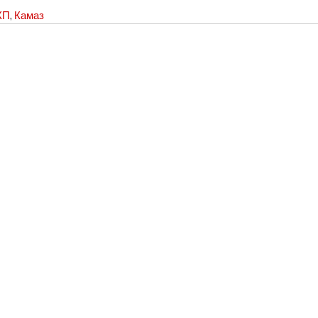
КП
,
Камаз