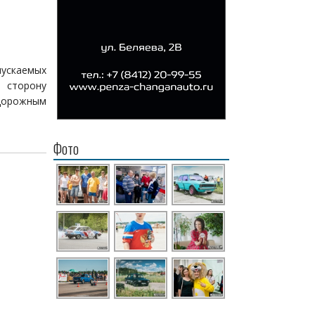
пускаемых
в сторону
дорожным
Фото