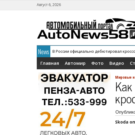
Август 6, 2026
News
В России официально дебютировал кросс
АГР официально снял с конвейера кроссов
Главная
Автомир
Фото
Видео
С
Мировые н
Как
кро
Опублик
Skoda оп