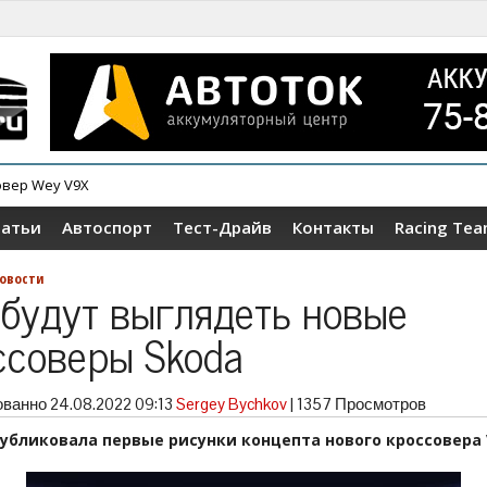
овер Wey V9X
ер Tenet T4
татьи
Автоспорт
Тест-Драйв
Контакты
Racing Te
овости
 будут выглядеть новые
ссоверы Skoda
ованно
24.08.2022 09:13
Sergey Bychkov
|
1357 Просмотров
убликовала первые рисунки концепта нового кроссовера V