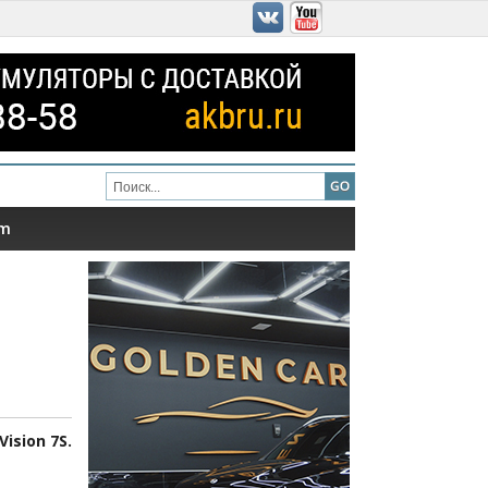
am
ision 7S.