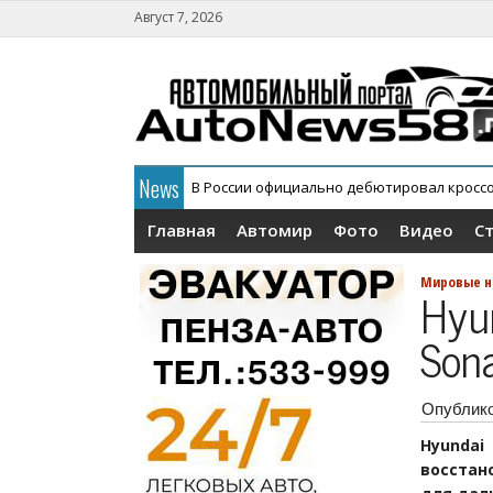
Август 7, 2026
News
В России официально дебютировал кросс
АГР официально снял с конвейера кроссов
Главная
Автомир
Фото
Видео
С
Мировые н
Hyu
Son
Опублик
Hyundai
восстан