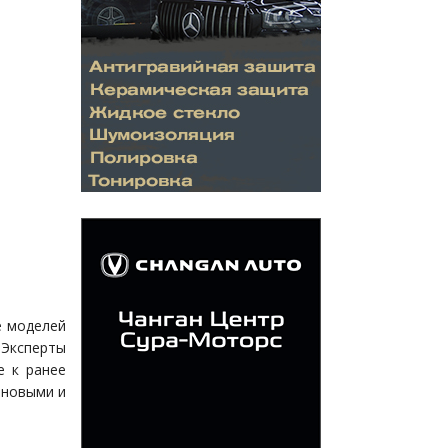
е моделей
 Эксперты
е к ранее
иновыми и