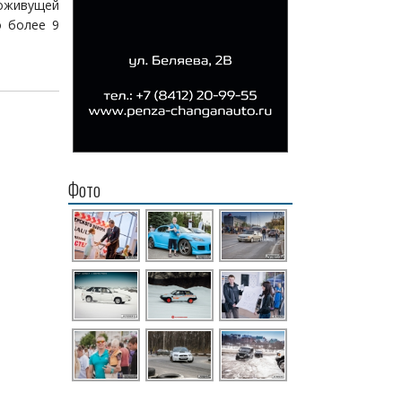
гоживущей
о более 9
Фото