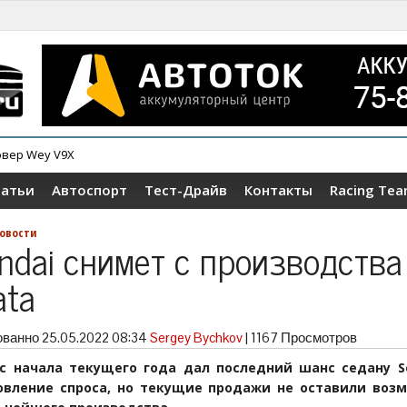
овер Wey V9X
ер Tenet T4
татьи
Автоспорт
Тест-Драйв
Контакты
Racing Te
овости
ndai снимет с производства
ata
ованно
25.05.2022 08:34
Sergey Bychkov
|
1167 Просмотров
 с начала текущего года дал последний шанс седану S
овление спроса, но текущие продажи не оставили воз