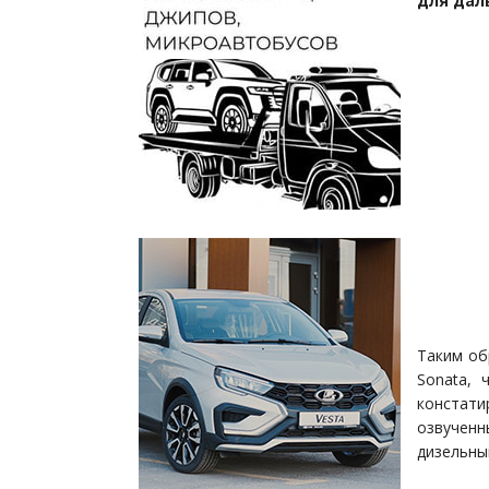
для дал
Таким об
Sonata, 
констати
озвученн
дизельны