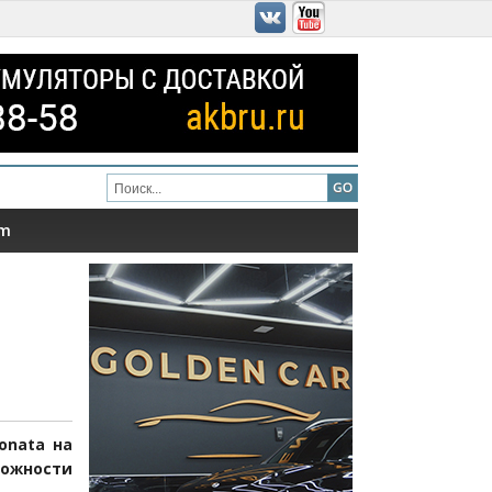
am
onata на
можности