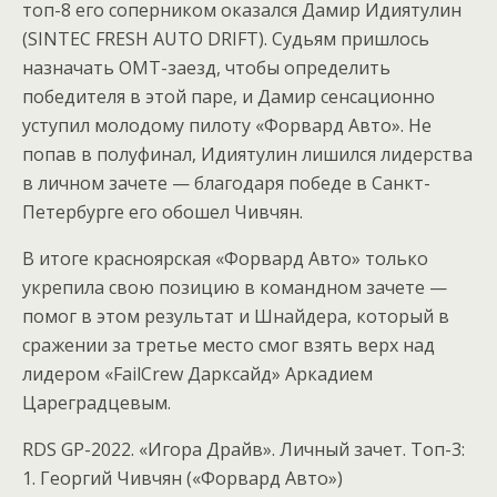
топ-8 его соперником оказался Дамир Идиятулин
(SINTEC FRESH AUTO DRIFT). Судьям пришлось
назначать OMT-заезд, чтобы определить
победителя в этой паре, и Дамир сенсационно
уступил молодому пилоту «Форвард Авто». Не
попав в полуфинал, Идиятулин лишился лидерства
в личном зачете — благодаря победе в Санкт-
Петербурге его обошел Чивчян.
В итоге красноярская «Форвард Авто» только
укрепила свою позицию в командном зачете —
помог в этом результат и Шнайдера, который в
сражении за третье место смог взять верх над
лидером «FailCrew Дарксайд» Аркадием
Цареградцевым.
RDS GP-2022. «Игора Драйв». Личный зачет. Топ-3:
1. Георгий Чивчян («Форвард Авто»)