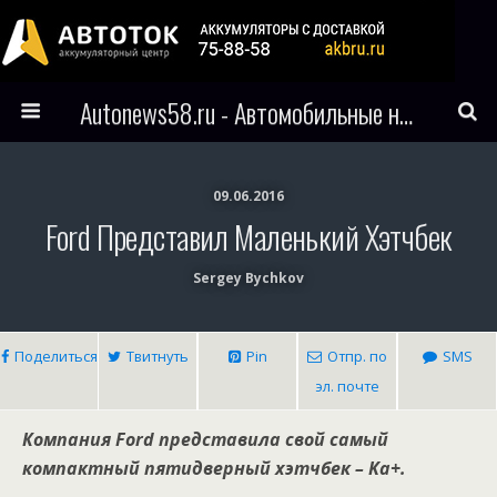
Autonews58.ru - Автомобильные новости Пензы и всего мира
09.06.2016
Ford Представил Маленький Хэтчбек
Sergey Bychkov
Поделиться
Твитнуть
Pin
Отпр. по
SMS
эл. почте
Компания Ford представила свой самый
компактный пятидверный хэтчбек – Ka+.