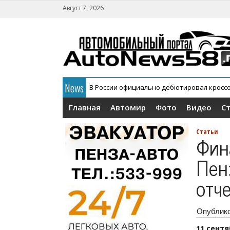
Август 7, 2026
News
АГР официально снял с конвейера кроссов
Главная
Автомир
Фото
Видео
С
Статьи
Фин
Пен
отч
Опублик
11 сент