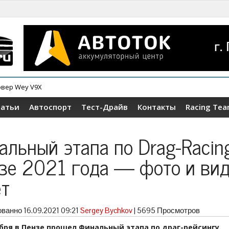
ер Tenet T4
татьи
Автоспорт
Тест-Драйв
Контакты
Racing Te
альный этапа по Drag-Racin
зе 2021 года — фото и ви
ет
ованно
16.09.2021 09:21
Sergey Bychkov
|
5695 Просмотров
ября в Пензе прошел Финальный этапа по драг-рейсингу.