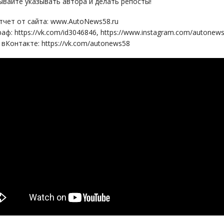
бывайте указывать автора и делать репосты!
тчет от сайта: www.AutoNews58.ru
аф: https://vk.com/id3046846, https://www.instagram.com/autonew
 вКонтакте: https://vk.com/autonews58