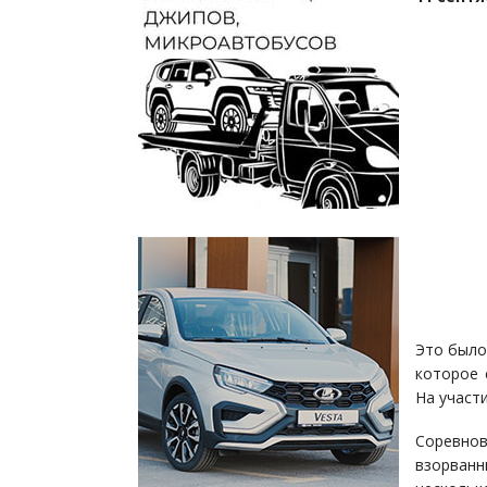
Это было
которое 
На участ
Соревно
взорван