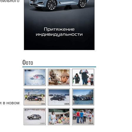
обильного
Фото
и в новом