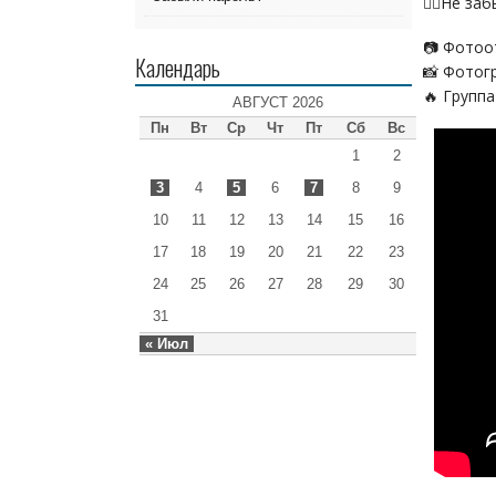
✌🏻Не за
📷 Фотоо
Календарь
📸 Фотогр
🔥 Группа
АВГУСТ 2026
Пн
Вт
Ср
Чт
Пт
Сб
Вс
1
2
3
4
5
6
7
8
9
10
11
12
13
14
15
16
17
18
19
20
21
22
23
24
25
26
27
28
29
30
31
« Июл