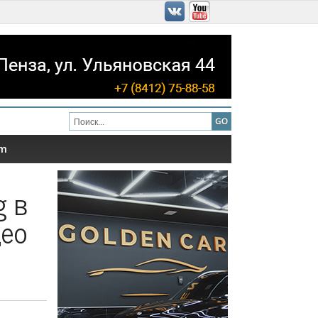
am
g в
део