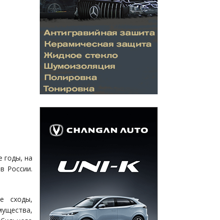
 годы, на
в России.
е сходы,
ущества,