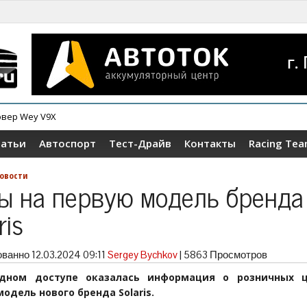
овер Wey V9X
татьи
Автоспорт
Тест-Драйв
Контакты
Racing Te
овости
ы на первую модель бренда
ris
ованно
12.03.2024 09:11
Sergey Bychkov
|
5863 Просмотров
одном доступе оказалась информация о розничных ц
одель нового бренда Solaris.