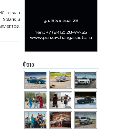
HC, седан
 Solaris и
мплектов.
Фото