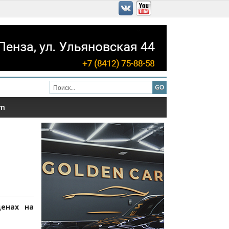
am
енах на