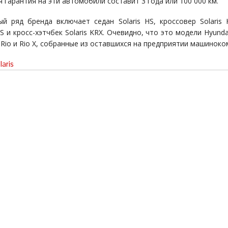
 гарантия на эти автомобили составит 3 года или 100 000 км.
й ряд бренда включает седан Solaris HS, кроссовер Solaris 
RS и кросс-хэтчбек Solaris KRX. Очевидно, что это модели Hyundai
a Rio и Rio X, собранные из оставшихся на предприятии машиноко
laris