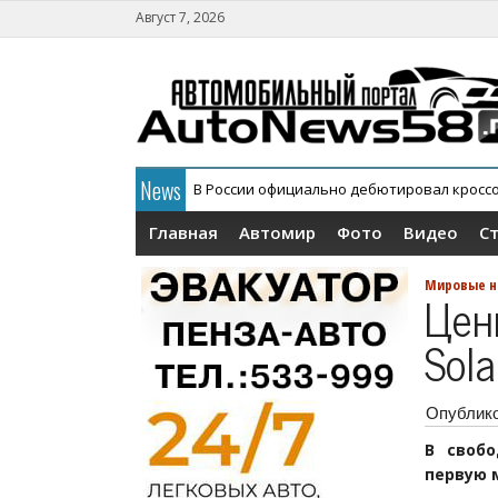
Август 7, 2026
News
В России официально дебютировал кросс
Главная
Автомир
Фото
Видео
С
Мировые н
Цен
Sola
Опублик
В своб
первую м