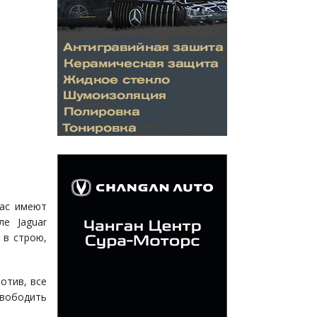
час имеют
е Jaguar
 в строю,
отив, все
свободить