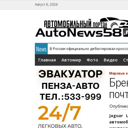
Август 6, 2026
News
В России официально дебютировал кросс
АГР официально снял с конвейера кроссов
Главная
Автомир
Фото
Видео
С
Мировые н
Бре
поч
Опублик
Jaguar 
автомо