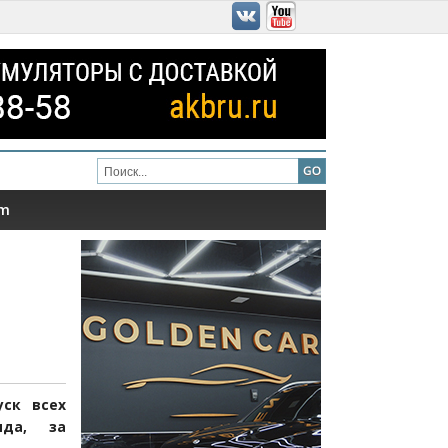
am
уск всех
яда, за