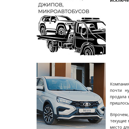
исключе
Компания
почти н
продала 
пришлось
Впрочем,
текущие 
место дл