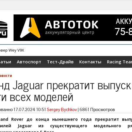
овер Wey V9X
ер Tenet T4
татьи
Автоспорт
Тест-Драйв
Контакты
Racing Te
овости
нд Jaguar прекратит выпуск
ти всех моделей
ованно
17.07.2024 10:51
Sergey Bychkov
|
6861 Просмотров
Land Rover до конца нынешнего года прекратит вып
билей Jaguar из существующего модельного р