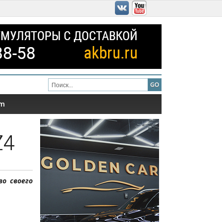
am
Z4
во своего