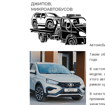
Автомоби
Таким об
года.
В настоя
модели, 
этого ав
рамках о
В качест
преемни
характери