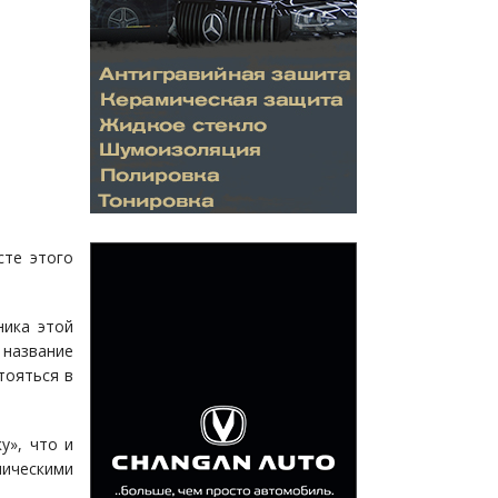
сте этого
ника этой
 название
тояться в
у», что и
ическими