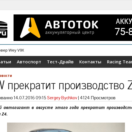
овер Wey V9X
татьи
Автоспорт
Тест-Драйв
Контакты
Racing Te
овости
 прекратит производство 
ованно
14.07.2016 09:15
Sergey Bychkov
|
4124 Просмотров
й автогигант в августе этого года прекратит производст
 Z4.