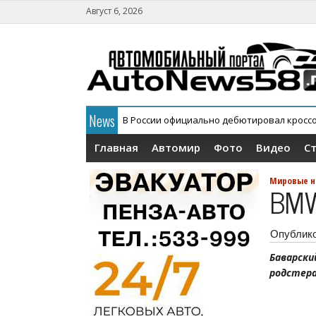
Август 6, 2026
News
В России официально дебютировал кросс
Главная
Автомир
Фото
Видео
С
Мировые н
BMW
Опублик
Баварски
родстера