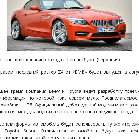
ль покинет конвейер завода в Регенстбурге (Германия).
разом, последний ростер Z4 от «БМВ» будет выпущен в авгу
щее время компания BMW и Toyota ведут разработку преем
информации по которой пока совсем мало. Предполагаемое
томобиля — Z5. Официальный дебют данной модели может сос
дного из международных автосалонов конца следующего года.
ве платформы автомобиль будет использовать ту же «тележк
к Toyota Supra. Отличаться автомобили будут как техн
стиками, так и дизайном кузова и салона.