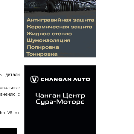
ь детали
овальные
авнению с
rbo V8 от