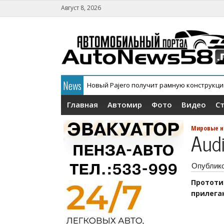
Август 8, 2026
News
В России официально дебютировал кросс
Главная
Автомир
Фото
Видео
С
Мировые н
Aud
Опублик
Протот
прилега