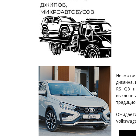
Несмотр
дизайна,
RS Q8 п
выхлопны
традицио
Ожидаетс
Volkswage