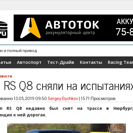
овер Wey V9X
татьи
Автоспорт
Тест-Драйв
Контакты
Racing Te
овости
i RS Q8 сняли на испытания
ованно
13.05.2019 09:50
Sergey Bychkov
|
1571 Просмотров
ип RS Q8 недавно был снят на трассе в Нюрбург
ющих к ней дорогах.