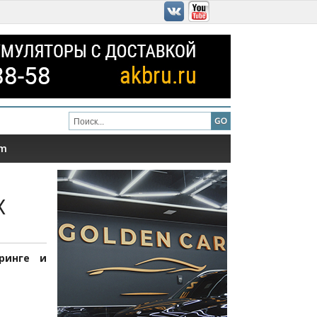
am
х
ринге и