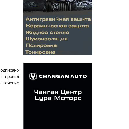
подписано
ие правил
в течение