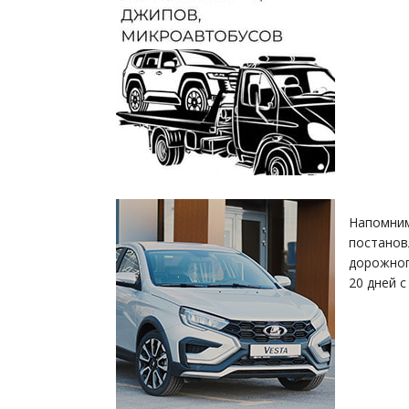
Напомним
постанов
дорожног
20 дней 