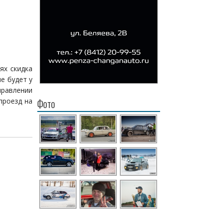
ях скидка
е будет у
правлении
проезд на
Фото