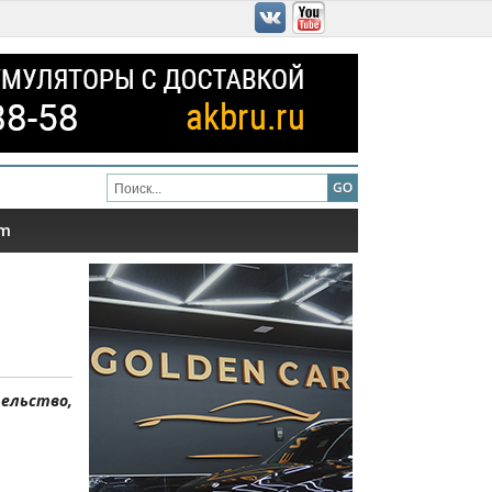
am
тельство,