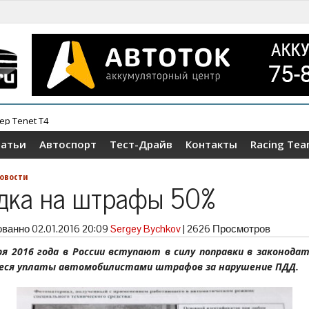
ер Tenet T4
татьи
Автоспорт
Тест-Драйв
Контакты
Racing Te
овости
дка на штрафы 50%
ованно
02.01.2016 20:09
Sergey Bychkov
|
2626 Просмотров
ря 2016 года в России вступают в силу поправки в законода
еся уплаты автомобилистами штрафов за нарушение ПДД.