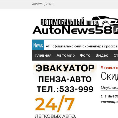
Август 6, 2026
News
АГР официально снял с конвейера кроссов
Главная
Автомир
Фото
Видео
С
Мировые н
Ски
Опублик
С 1 янва
касающи