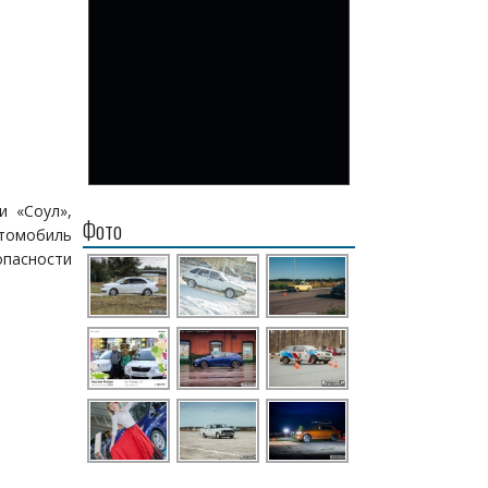
и «Соул»,
Фото
втомобиль
опасности