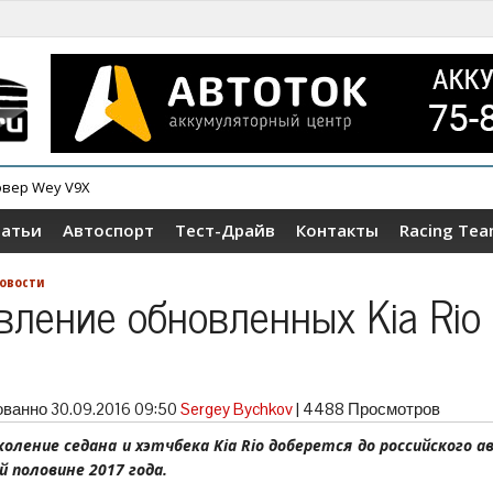
овер Wey V9X
татьи
Автоспорт
Тест-Драйв
Контакты
Racing Te
овости
вление обновленных Kia Rio
ованно
30.09.2016 09:50
Sergey Bychkov
|
4488 Просмотров
коление седана и хэтчбека Kia Rio доберется до российского 
й половине 2017 года.