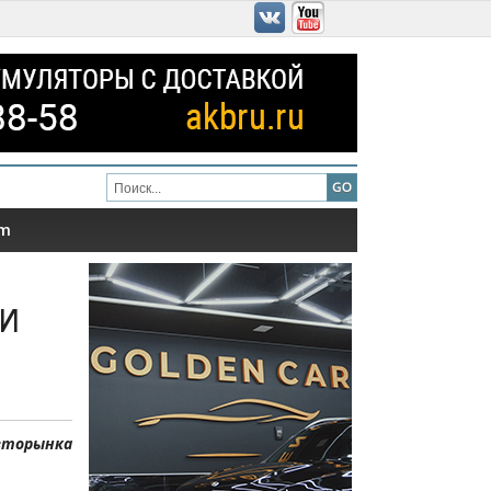
am
 и
авторынка