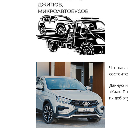
Что каса
состоитс
Данную и
«Киа». П
их дебюту