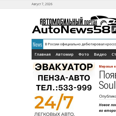
Август 7, 2026
News
В России официально дебютировал кросс
Главная
Автомир
Фото
Видео
С
Мировые н
Поя
Soul
Опублик
Новое по
во второ