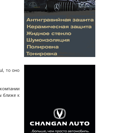
l, то оно
 компании
ы ближе к