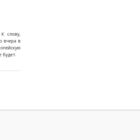
 К слову,
о вчера в
ропейскую
 будет.