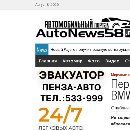
Август 8, 2026
News
Новый Pajero получит рамную конструкц
Главная
Автомир
Фото
Видео
С
Мировые н
Пер
BM
Опублик
На стра
обновле