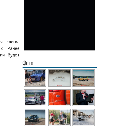
я слегка
х. Ранее
ии будет
Фото