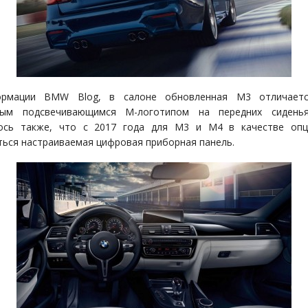
рмации BMW Blog, в салоне обновленная M3 отличаетс
ным подсвечивающимся M-логотипом на передних сиденья
ось также, что с 2017 года для M3 и M4 в качестве опц
ться настраиваемая цифровая приборная панель.