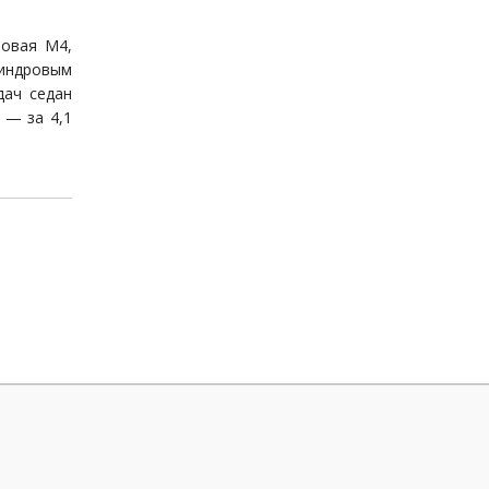
товая M4,
индровым
дач седан
 — за 4,1