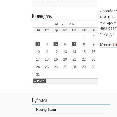
Доработо
Календарь
«эм-три
мотором 
АВГУСТ 2026
набирает
Пн
Вт
Ср
Чт
Пт
Сб
Вс
секунды.
1
2
Метки:
П
3
4
5
6
7
8
9
10
11
12
13
14
15
16
17
18
19
20
21
22
23
24
25
26
27
28
29
30
31
« Июл
Рубрики
Racing Team