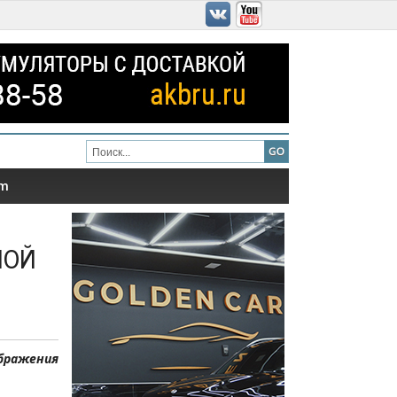
am
ной
бражения