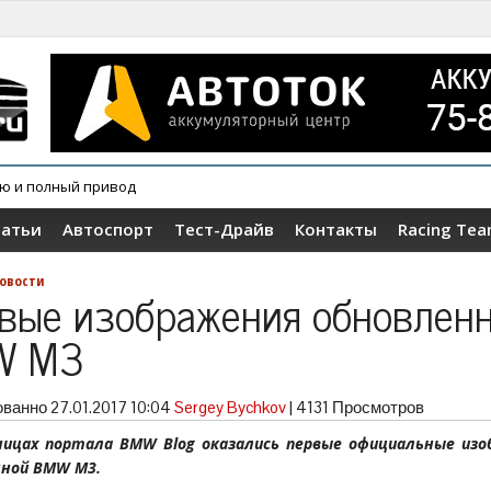
ию и полный привод
татьи
Автоспорт
Тест-Драйв
Контакты
Racing Te
овости
вые изображения обновлен
W M3
ованно
27.01.2017 10:04
Sergey Bychkov
|
4131 Просмотров
ницах портала BMW Blog оказались первые официальные изо
нной BMW M3.