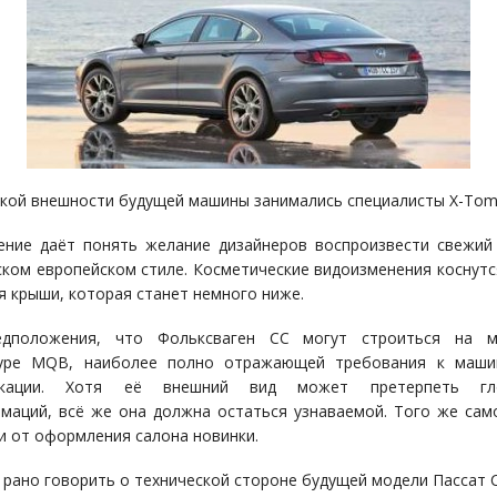
кой внешности будущей машины занимались специалисты X-Tomi
ние даёт понять желание дизайнеров воспроизвести свежий
ском европейском стиле. Косметические видоизменения коснутс
я крыши, которая станет немного ниже.
едположения, что Фольксваген СС могут строиться на м
туре MQB, наиболее полно отражающей требования к маши
икации. Хотя её внешний вид может претерпеть гл
маций, всё же она должна остаться узнаваемой. Того же сам
и от оформления салона новинки.
 рано говорить о технической стороне будущей модели Пассат С