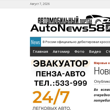
Август 7, 2026
News
В России официально дебютировал кросс
Главная
Автомир
Фото
Видео
С
Мировые н
Нов
Опублик
Во всем
очередн
потребит