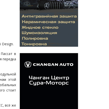
 Design.
 Пассат в
я передка
одульной
нам этой
обальных
ого стоит
С, всё же