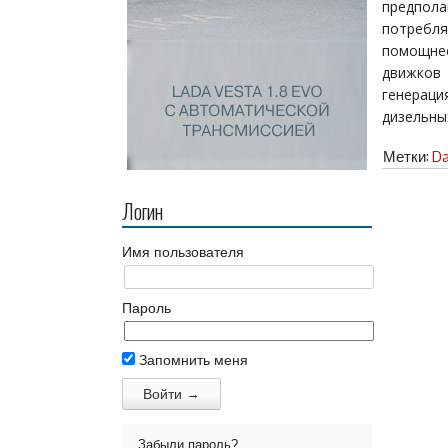
предпола
потребл
помощнее
движков
генерац
дизельны
Метки:
Da
Логин
Имя пользователя
Пароль
Запомнить меня
Забыли пароль?