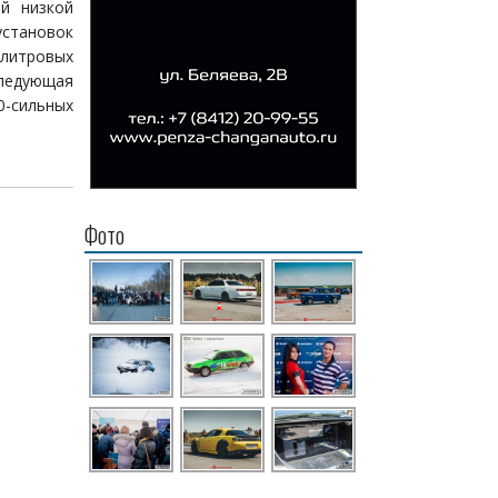
ый низкой
становок
-литровых
ледующая
-сильных
Фото