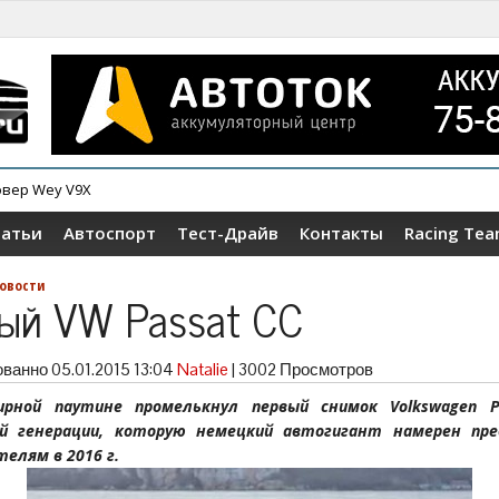
овер Wey V9X
татьи
Автоспорт
Тест-Драйв
Контакты
Racing Te
овости
ый VW Passat CC
ованно
05.01.2015 13:04
Natalie
|
3002 Просмотров
ирной паутине промелькнул первый снимок Volkswagen P
ой генерации, которую немецкий автогигант намерен пр
елям в 2016 г.