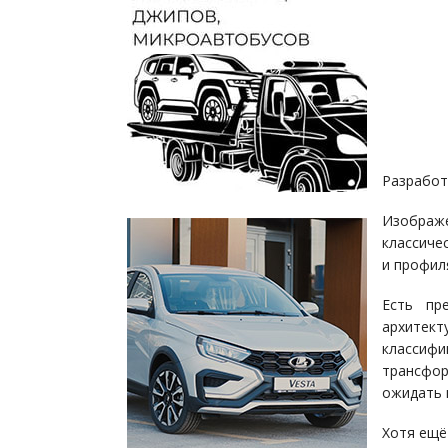
Разработ
Изображе
классиче
и профил
Есть пр
архитек
классиф
трансфор
ожидать 
Хотя ещё