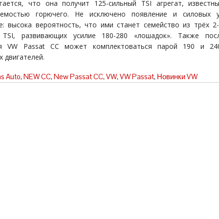
гается, что она получит 125-сильный TSI агрегат, известн
яемостью горючего. Не исключено появление и силовых у
: высока вероятность, что ими станет семейство из трёх 2
 TSI, развивающих усилие 180-280 «лошадок». Также пос
ия VW Passat CC может комплектоваться парой 190 и 240
х двигателей.
s Auto
,
NEW CC
,
New Passat CC
,
VW
,
VW Passat
,
Новинки VW