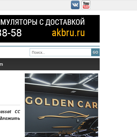
am
assat CC
едложить