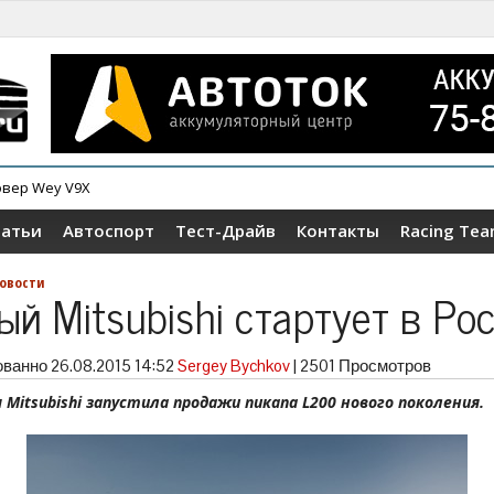
овер Wey V9X
ер Tenet T4
татьи
Автоспорт
Тест-Драйв
Контакты
Racing Te
овости
ый Mitsubishi стартует в Ро
ованно
26.08.2015 14:52
Sergey Bychkov
|
2501 Просмотров
 Mitsubishi запустила продажи пикапа L200 нового поколения.