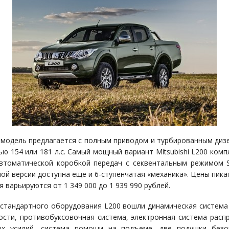
 модель предлагается с полным приводом и турбированным дизе
ю 154 или 181 л.с. Самый мощный вариант Mitsubishi L200 комп
втоматической коробкой передач с секвентальным режимом S
ной версии доступна еще и 6-ступенчатая «механика». Цены пика
 варьируются от 1 349 000 до 1 939 990 рублей.
 стандартного оборудования L200 вошли динамическая система
ости, противобуксовочная система, электронная система расп
ых усилий, система помощи на подъеме, две подушки безоп