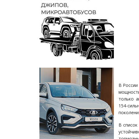
В России
мощность
только а
154-силь
поколения
В список
устойчив
тормозн