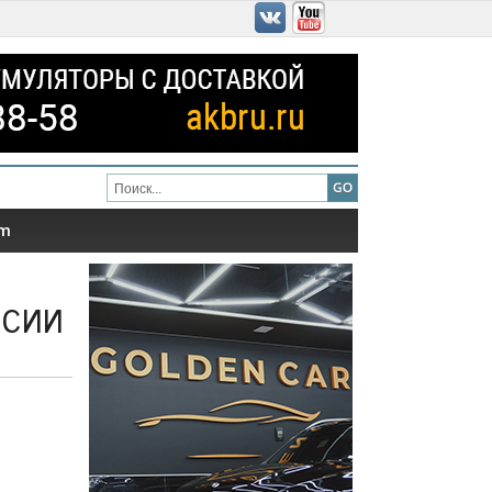
am
ссии