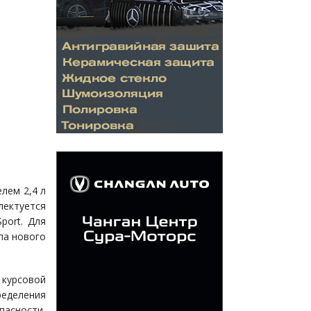
лем 2,4 л
лектуется
port. Для
па нового
 курсовой
ределения
асности,