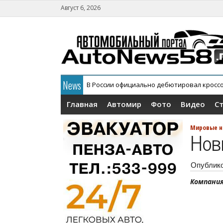
Август 6, 2026
News
В России официально дебютировал кросс
АГР официально снял с конвейера кроссов
Главная
Автомир
Фото
Видео
С
Мировые н
Нов
Опублик
Компания