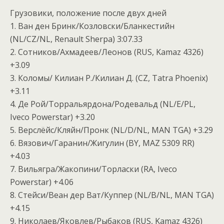
Грузовики, положение после двух дней
1. Ван ден Бринк/Козловски/Бланкестийн
(NL/CZ/NL, Renault Sherpa) 3:07.33
2. Сотников/Ахмадеев/Леонов (RUS, Kamaz 4326)
+3.09
3. Коломы/ Килиан Р./Килиан Д. (CZ, Tatra Phoenix)
+3.11
4. Де Рой/Торральярдона/Родевальд (NL/E/PL,
Iveco Powerstar) +3.20
5. Верслёйс/Кляйн/Пронк (NL/D/NL, MAN TGA) +3.29
6. Вязович/Гаранин/Жигулин (BY, MAZ 5309 RR)
+4.03
7. Вильягра/Жакопини/Торласки (RA, Iveco
Powerstar) +4.06
8. Стейси/Веан дер Ват/Куппер (NL/B/NL, MAN TGA)
+4.15
9. Николаев/Яковлев/Рыбаков (RUS, Kamaz 4326)