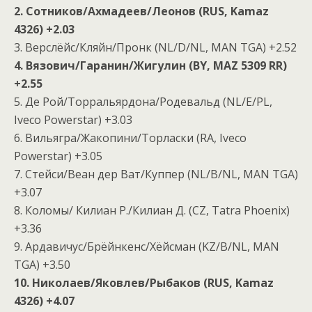
2. Сотников/Ахмадеев/Леонов (RUS, Kamaz
4326) +2.03
3. Верслёйс/Кляйн/Пронк (NL/D/NL, MAN TGA) +2.52
4. Вязович/Гаранин/Жигулин (BY, MAZ 5309 RR)
+2.55
5. Де Рой/Торральярдона/Родевальд (NL/E/PL,
Iveco Powerstar) +3.03
6. Вильягра/Жакопини/Торласки (RA, Iveco
Powerstar) +3.05
7. Стейси/Веан дер Ват/Куппер (NL/B/NL, MAN TGA)
+3.07
8. Коломы/ Килиан Р./Килиан Д. (CZ, Tatra Phoenix)
+3.36
9. Ардавичус/Брёйнкенс/Хёйсман (KZ/B/NL, MAN
TGA) +3.50
10. Николаев/Яковлев/Рыбаков (RUS, Kamaz
4326) +4.07